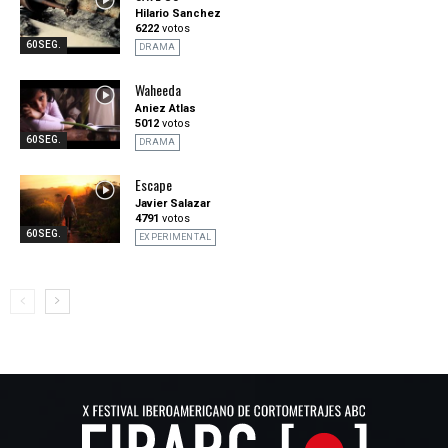
Hilario Sanchez
6222
votos
60SEG.
DRAMA
Waheeda
Aniez Atlas
5012
votos
60SEG.
DRAMA
Escape
Javier Salazar
4791
votos
60SEG.
EXPERIMENTAL