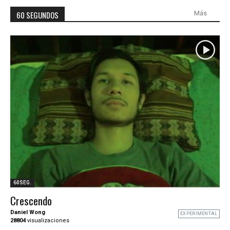
60 SEGUNDOS
Más
Más vistos
Más votados
Mejor valorados
Ranking 30 más Vistos
60SEG.
Crescendo
Daniel Wong
EXPERIMENTAL
28804
visualizaciones