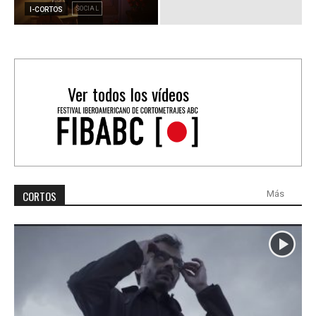
SOCIAL
I-CORTOS
Ver todos los vídeos
CORTOS
Más
Más vistos
Más votados
Mejor valorados
Ranking 30 más Vistos