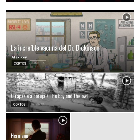
Video
La increíble vacuna del Dr. Dickinson
Alex Rey
COMEDIA
CORTOS
O rapaz e a coruja / The boy and the owl
INFANTIL
CORTOS
Hermann