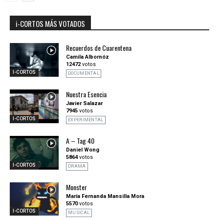
i-CORTOS MÁS VOTADOS
Recuerdos de Cuarentena
Camila Albornóz
12472
votos
I-CORTOS
DOCUMENTAL
Nuestra Esencia
Javier Salazar
7945
votos
I-CORTOS
EXPERIMENTAL
A – Tag 40
Daniel Wong
5864
votos
I-CORTOS
DRAMA
Monster
María Fernanda Mansilla Mora
5570
votos
I-CORTOS
MUSICAL