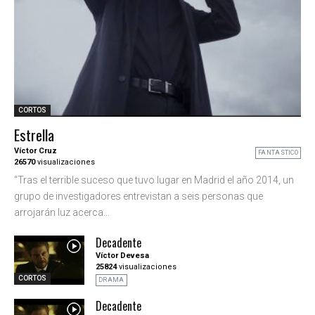
CORTOS
Estrella
Víctor Cruz
FANTASTICO
26570
visualizaciones
“Tras el terrible suceso que tuvo lugar en Madrid el año 2014, un
grupo de investigadores entrevistan a seis personas que
arrojarán luz acerca...
Decadente
Víctor Devesa
25824
visualizaciones
CORTOS
DRAMA
Decadente