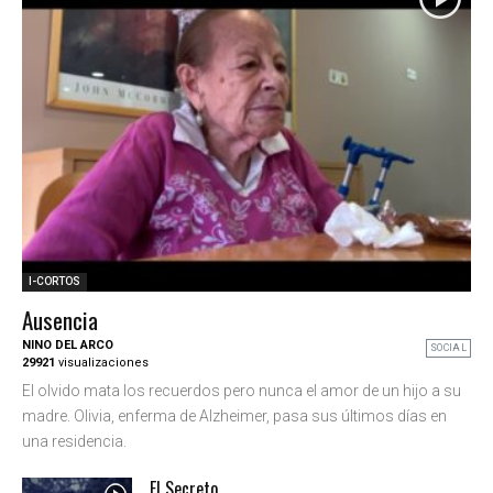
Mejor valorados
Ranking 30 más Vistos
I-CORTOS
Ausencia
NINO DEL ARCO
SOCIAL
29921
visualizaciones
El olvido mata los recuerdos pero nunca el amor de un hijo a su
madre. Olivia, enferma de Alzheimer, pasa sus últimos días en
una residencia.
El Secreto