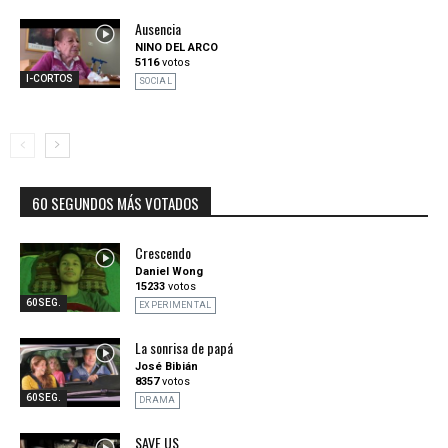
Ausencia
NINO DEL ARCO
5116
votos
I-CORTOS
SOCIAL
60 SEGUNDOS MÁS VOTADOS
Crescendo
Daniel Wong
15233
votos
60SEG.
EXPERIMENTAL
La sonrisa de papá
José Bibián
8357
votos
60SEG.
DRAMA
SAVE US