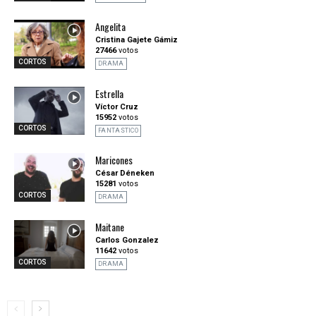
Angelita
Cristina Gajete Gámiz
27466
votos
CORTOS
DRAMA
Estrella
Víctor Cruz
15952
votos
CORTOS
FANTASTICO
Maricones
César Déneken
15281
votos
CORTOS
DRAMA
Maitane
Carlos Gonzalez
11642
votos
CORTOS
DRAMA