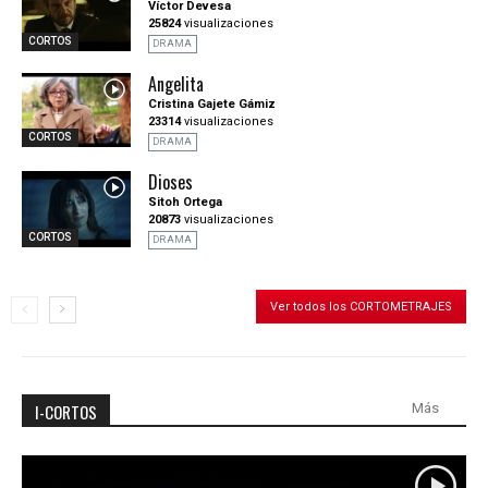
Víctor Devesa
25824
visualizaciones
CORTOS
DRAMA
Angelita
Cristina Gajete Gámiz
23314
visualizaciones
CORTOS
DRAMA
Dioses
Sitoh Ortega
20873
visualizaciones
CORTOS
DRAMA
Ver todos los CORTOMETRAJES
I-CORTOS
Más
Más vistos
Más votados