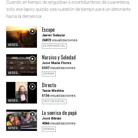
Cuando en tiempo de angustias e incertidumbres de cuarentena,
sólo ese lapso quizás sea cuestión de tiempo para un detonante
hacia la demencia...
Escape
Javier Salazar
26872
visualizaciones
60SEG.
EXPERIMENTAL
Narciso y Soledad
Jose Maria Flores
5307
visualizaciones
60SEG.
DRAMA
Directo
Tania Medina
5136
visualizaciones
60SEG.
CRITICA-SOCIAL
La sonrisa de papá
José Bibián
4066
visualizaciones
60SEG.
DRAMA