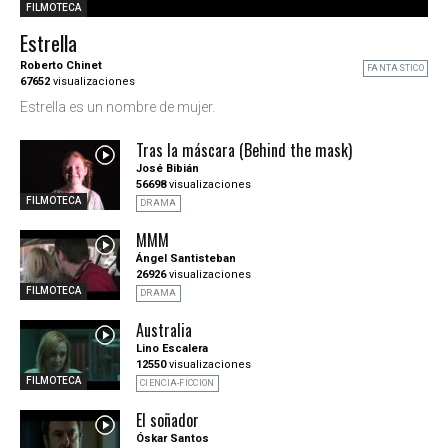
FILMOTECA
Estrella
Roberto Chinet
FANTASTICO
67652
visualizaciones
Estrella es un nombre de mujer.
Tras la máscara (Behind the mask)
José Bibián
56698
visualizaciones
FILMOTECA
DRAMA
MMM
Ángel Santisteban
26926
visualizaciones
FILMOTECA
DRAMA
Australia
Lino Escalera
12550
visualizaciones
FILMOTECA
CIENCIA-FICCION
El soñador
Óskar Santos