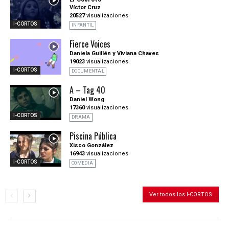
Víctor Cruz
20527
visualizaciones
I-CORTOS
INFANTIL
Fierce Voices
Daniela Guillén y Viviana Chaves
19023
visualizaciones
I-CORTOS
DOCUMENTAL
A – Tag 40
Daniel Wong
17360
visualizaciones
I-CORTOS
DRAMA
Piscina Pública
Xisco González
16943
visualizaciones
I-CORTOS
COMEDIA
Ver todos los I-CORTOS