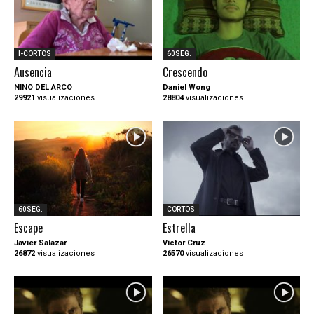
I-CORTOS
60SEG.
Ausencia
Crescendo
NINO DEL ARCO
Daniel Wong
29921
visualizaciones
28804
visualizaciones
60SEG.
CORTOS
Escape
Estrella
Javier Salazar
Víctor Cruz
26872
visualizaciones
26570
visualizaciones