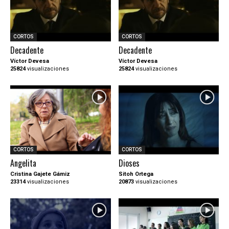
CORTOS
CORTOS
Decadente
Decadente
Víctor Devesa
Víctor Devesa
25824
visualizaciones
25824
visualizaciones
CORTOS
CORTOS
Angelita
Dioses
Cristina Gajete Gámiz
Sitoh Ortega
23314
visualizaciones
20873
visualizaciones