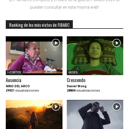
pueden consultar en esta misma web!
Ranking de los más vistos de FIBABC
I-CORTOS
60SEG.
Ausencia
Crescendo
NINO DEL ARCO
Daniel Wong
29921
visualizaciones
28804
visualizaciones