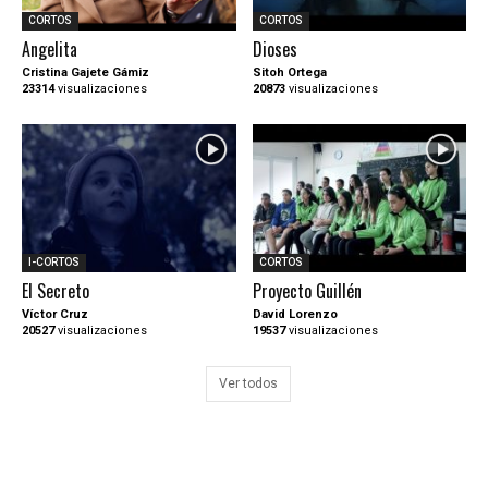
CORTOS
CORTOS
Angelita
Dioses
Cristina Gajete Gámiz
Sitoh Ortega
23314
visualizaciones
20873
visualizaciones
I-CORTOS
CORTOS
El Secreto
Proyecto Guillén
Víctor Cruz
David Lorenzo
20527
visualizaciones
19537
visualizaciones
Ver todos