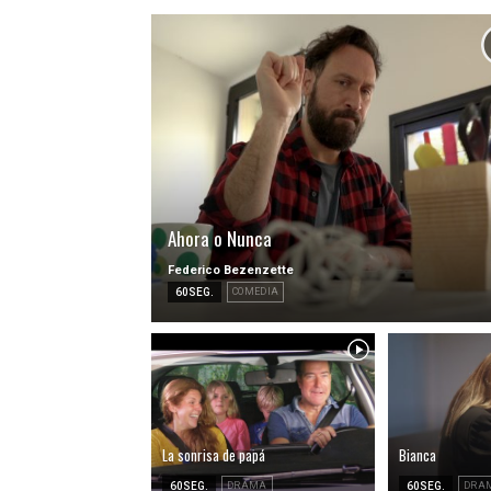
Ahora o Nunca
Federico Bezenzette
60SEG.
COMEDIA
La sonrisa de papá
Bianca
60SEG.
DRAMA
60SEG.
DRA