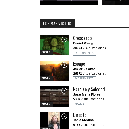
LOS MAS VISTOS
Crescendo
Daniel Wong
28804
visualizaciones
60SEG.
EXPERIMENTAL
Escape
Javier Salazar
26872
visualizaciones
60SEG.
EXPERIMENTAL
Narciso y Soledad
Jose Maria Flores
5307
visualizaciones
60SEG.
DRAMA
Directo
Tania Medina
5136
visualizaciones