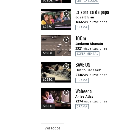
60SEG.
CRITICA-SOCIAL
La sonrisa de papá
José Bibián
4066
visualizaciones
60SEG.
DRAMA
100m
Jackson Abacatu
3321
visualizaciones
60SEG.
EXPERIMENTAL
SAVE US
Hilario Sanchez
2746
visualizaciones
60SEG.
DRAMA
Waheeda
Aniez Atlas
2274
visualizaciones
60SEG.
DRAMA
Ver todos