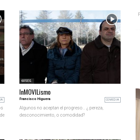
60SEG.
InMOVILismo
Francisco Higuera
MA
COMEDIA
os
Algunos no aceptan el progreso… ¿ pereza,
 de
desconocimiento, o comodidad?