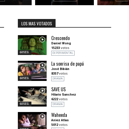
LOS MAS VOTADOS
Crescendo
Daniel Wong
15233
votos
60SEG.
EXPERIMENTAL
La sonrisa de papá
José Bibián
8357
votos
60SEG.
DRAMA
SAVE US
Hilario Sanchez
6222
votos
60SEG.
DRAMA
Waheeda
Aniez Atlas
5012
votos