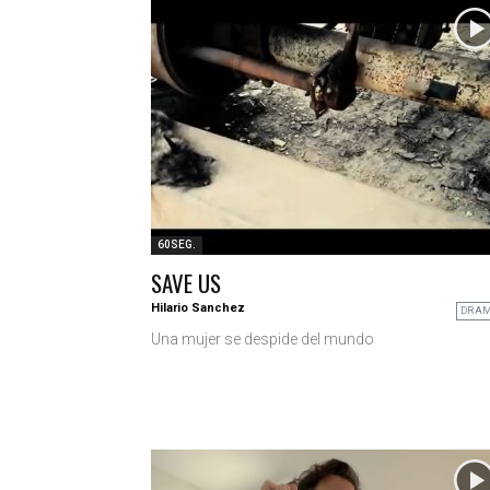
60SEG.
SAVE US
Hilario Sanchez
DRA
Una mujer se despide del mundo