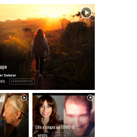
ape
er Salazar
SEG.
EXPERIMENTAL
Cita a ciegas en COVID-19
60SEG.
COMEDIA