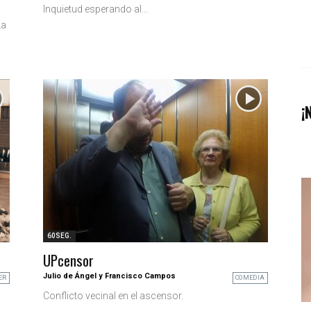
Inquietud esperando al...
La
¡
60SEG.
UPcensor
Julio de Ángel y Francisco Campos
ER
COMEDIA
Conflicto vecinal en el ascensor.