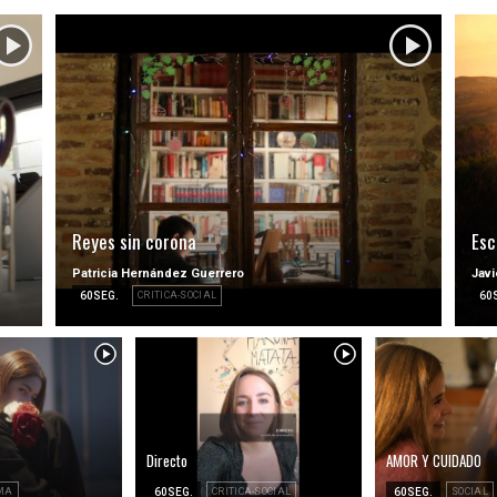
Reyes sin corona
Esc
Patricia Hernández Guerrero
Javi
60SEG.
CRITICA-SOCIAL
60
Directo
AMOR Y CUIDADO
MA
60SEG.
CRITICA-SOCIAL
60SEG.
SOCIAL