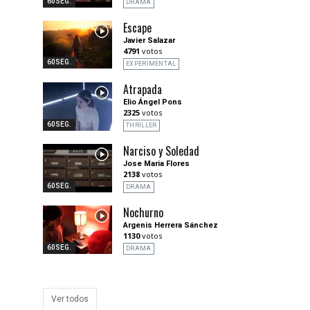
60SEG.
DRAMA
Escape
Javier Salazar
4791
votos
60SEG.
EXPERIMENTAL
Atrapada
Elio Ángel Pons
2325
votos
60SEG.
THRILLER
Narciso y Soledad
Jose Maria Flores
2138
votos
60SEG.
DRAMA
Nochurno
Argenis Herrera Sánchez
1130
votos
60SEG.
DRAMA
Ver todos