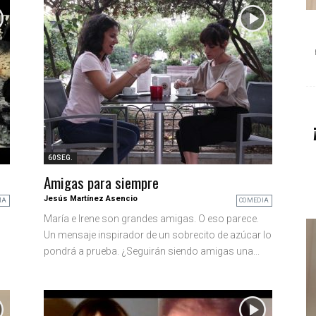
60SEG.
Amigas para siempre
Jesús Martínez Asencio
MA
COMEDIA
María e Irene son grandes amigas. O eso parece.
Un mensaje inspirador de un sobrecito de azúcar lo
pondrá a prueba. ¿Seguirán siendo amigas una...