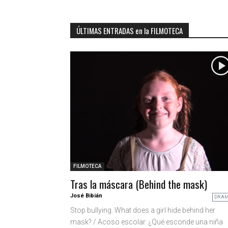
ÚLTIMAS ENTRADAS en la FILMOTECA
FILMOTECA
Tras la máscara (Behind the mask)
José Bibián
DRA
Stop bullying. What does a girl hide behind her
mask? / Acoso escolar. ¿Qué esconde una niña