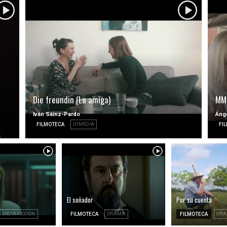
Die freundin (La amiga)
MM
Iván Sáinz-Pardo
Áng
FILMOTECA
COMEDIA
FI
El soñador
Por su cuenta
IENCIA-FICCION
FILMOTECA
DRAMA
FILMOTECA
DR