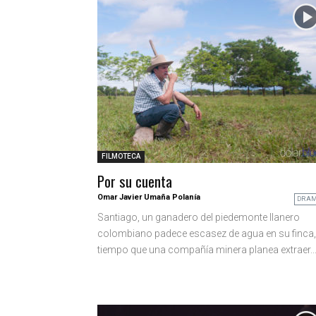
FILMOTECA
Por su cuenta
Omar Javier Umaña Polanía
DRA
Santiago, un ganadero del piedemonte llanero
colombiano padece escasez de agua en su finca,
tiempo que una compañía minera planea extraer..