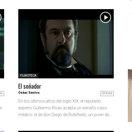
FILMOTECA
El soñador
Óskar Santos
ON
DRAMA
En los últimos años del siglo XIX, el reputado
en
experto Guillermo Rivas acepta un extraño caso
médico: el de don Diego de Robiñedo, un joven de...