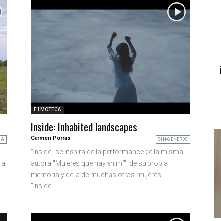
FILMOTECA
Inside: Inhabited landscapes
Carmen Porras
MA
SIN-GENEROS
"Inside" se inspira de la performance de la misma
 al
autora "Mujeres que hay en mí", de su propia
.
memoria y de la de muchas otras mujeres.
"Inside"...