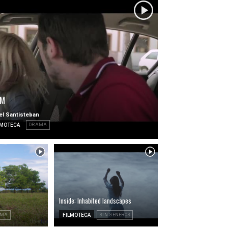
M
el Santisteban
LMOTECA
DRAMA
Inside: Inhabited landscapes
AMA
FILMOTECA
SIN-GENEROS