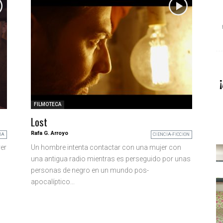
FILMOTECA
Lost
Rafa G. Arroyo
IA
CIENCIA-FICCION
er
Un hombre intenta contactar con una mujer con
una antigua radio mientras es perseguido por unas
personas de negro en un mundo pos-
apocalíptico...