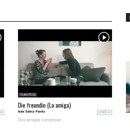
FILMOTECA
Die freundin (La amiga)
Iván Sáinz-Pardo
MA
COMEDIA
Dos amigas conversan…