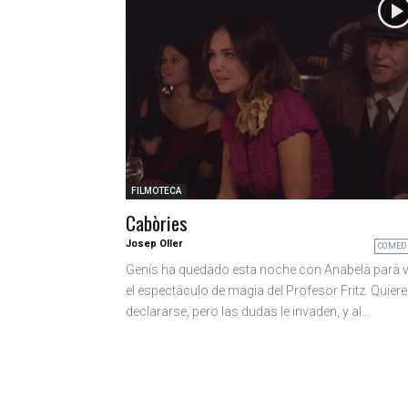
FILMOTECA
Cabòries
Josep Oller
COMED
Genís ha quedado esta noche con Anabela para v
el espectáculo de magia del Profesor Fritz. Quiere
declararse, pero las dudas le invaden, y al...