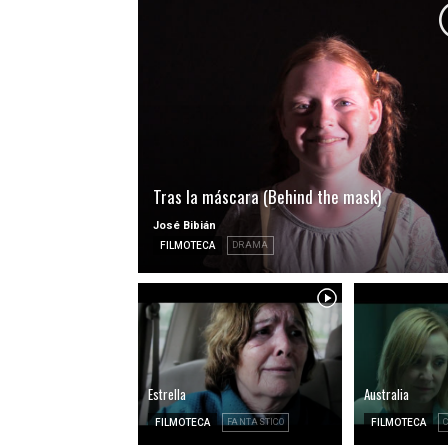
Tras la máscara (Behind the mask)
José Bibián
FILMOTECA
DRAMA
Estrella
Australia
FILMOTECA
FANTASTICO
FILMOTECA
C