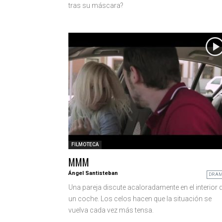
tras su máscara?
FILMOTECA
MMM
Ángel Santisteban
DRA
Una pareja discute acaloradamente en el interior 
un coche. Los celos hacen que la situación se
vuelva cada vez más tensa.