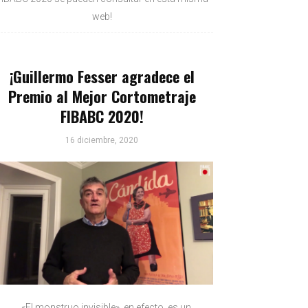
web!
¡Guillermo Fesser agradece el
Premio al Mejor Cortometraje
FIBABC 2020!
16 diciembre, 2020
«El monstruo invisible», en efecto, es un