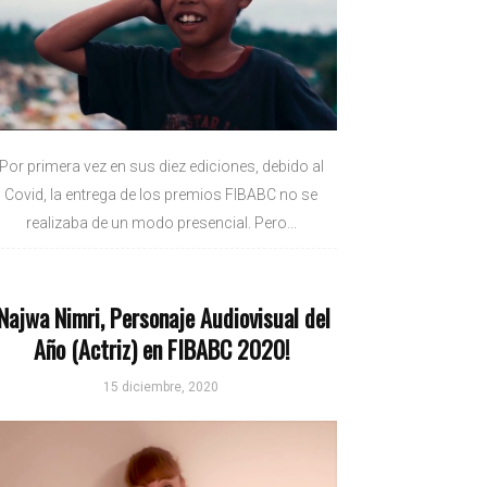
Por primera vez en sus diez ediciones, debido al
Covid, la entrega de los premios FIBABC no se
realizaba de un modo presencial. Pero...
¡Najwa Nimri, Personaje Audiovisual del
Año (Actriz) en FIBABC 2020!
15 diciembre, 2020