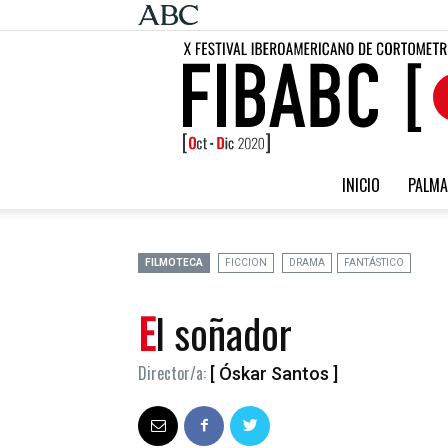
INICIO
PALMA
FILMOTECA
FICCION
DRAMA
FANTÁSTICO
El soñador
Director/a:
[ Óskar Santos ]