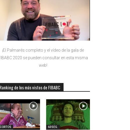
¡El Palmarés completo y el vídeo de la gala de
FIBABC 2020 se pueden consultar en esta misma
web!
Ranking de los más vistos de FIBABC
-CORTOS
60SEG.