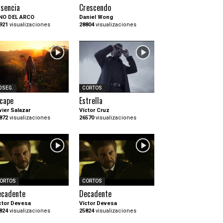
sencia
Crescendo
NO DEL ARCO
Daniel Wong
921
visualizaciones
28804
visualizaciones
0SEG.
CORTOS
cape
Estrella
vier Salazar
Víctor Cruz
872
visualizaciones
26570
visualizaciones
ORTOS
CORTOS
ecadente
Decadente
ctor Devesa
Víctor Devesa
824
visualizaciones
25824
visualizaciones