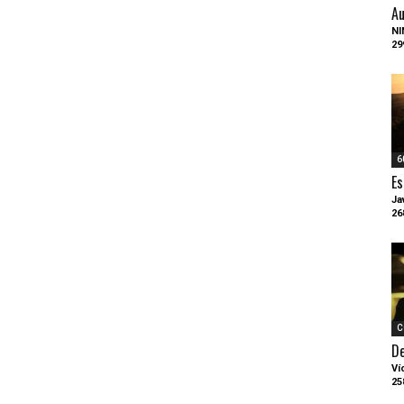
Au
NI
29
6
Es
Ja
26
C
D
Ví
25