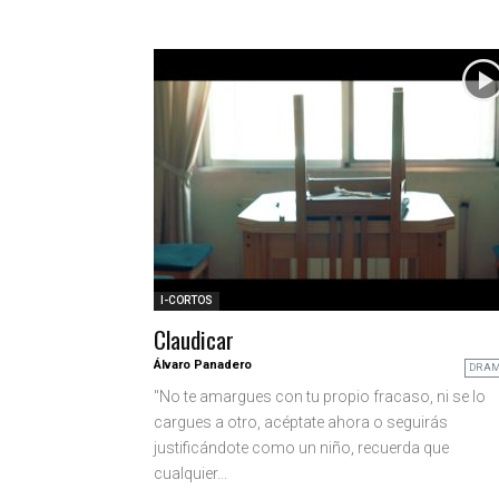
I-CORTOS
Claudicar
Álvaro Panadero
DRA
"No te amargues con tu propio fracaso, ni se lo
cargues a otro, acéptate ahora o seguirás
justificándote como un niño, recuerda que
cualquier...