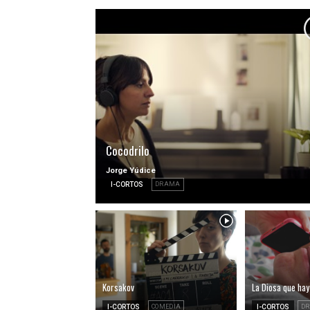
Cocodrilo
Jorge Yúdice
I-CORTOS
DRAMA
Korsakov
La Diosa que hay
I-CORTOS
COMEDIA
I-CORTOS
D