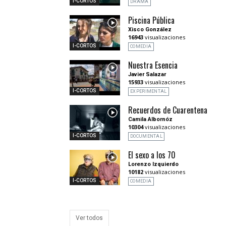
I-CORTOS
DRAMA
Piscina Pública
Xisco González
16943
visualizaciones
I-CORTOS
COMEDIA
Nuestra Esencia
Javier Salazar
15933
visualizaciones
I-CORTOS
EXPERIMENTAL
Recuerdos de Cuarentena
Camila Albornóz
10304
visualizaciones
I-CORTOS
DOCUMENTAL
El sexo a los 70
Lorenzo Izquierdo
10182
visualizaciones
I-CORTOS
COMEDIA
Ver todos