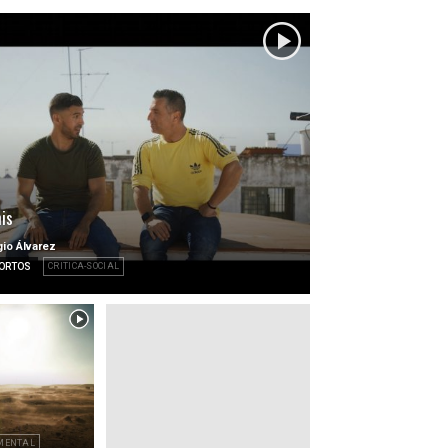
is
io Álvarez
CORTOS
CRITICA-SOCIAL
MENTAL