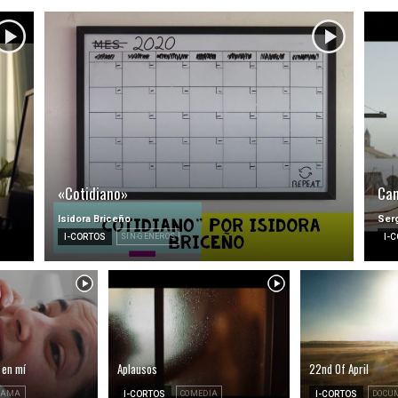
«Cotidiano»
Can
Isidora Briceño
Serg
I-CORTOS
SIN-GENEROS
I-
 en mí
Aplausos
22nd Of April
RAMA
I-CORTOS
COMEDIA
I-CORTOS
DOCU