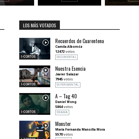
LOS MÁS VOTADOS
Recuerdos de Cuarentena
Camila Albornóz
12472
votos
I-CORTOS
DOCUMENTAL
Nuestra Esencia
Javier Salazar
7945
votos
I-CORTOS
EXPERIMENTAL
A – Tag 40
Daniel Wong
5864
votos
I-CORTOS
DRAMA
Monster
María Fernanda Mansilla Mora
5570
votos