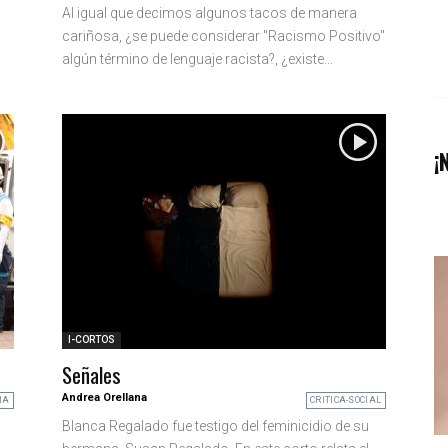
Al igual que decimos algunos tacos de manera
cariñosa, ¿se puede considerar "Racismo Positivo"
algún término de lenguaje racista?, ¿existe...
¡
I-CORTOS
Señales
Andrea Orellana
IA
CRITICA-SOCIAL
Blanca Regalado fue testigo del feminicidio de su