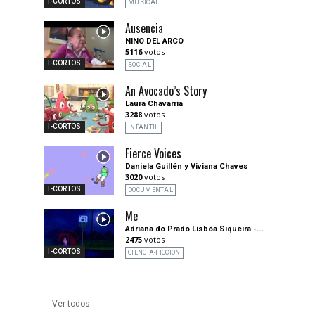
I-CORTOS
MUSICAL
Ausencia
NINO DEL ARCO
5116
votos
I-CORTOS
SOCIAL
An Avocado’s Story
Laura Chavarría
3288
votos
I-CORTOS
INFANTIL
Fierce Voices
Daniela Guillén y Viviana Chaves
3020
votos
I-CORTOS
DOCUMENTAL
Me
Adriana do Prado Lisbôa Siqueira -
Drika1
2475
votos
I-CORTOS
CIENCIA-FICCION
Ver todos