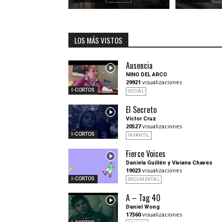
LOS MÁS VISTOS
Ausencia
NINO DEL ARCO
29921
visualizaciones
I-CORTOS
SOCIAL
El Secreto
Víctor Cruz
20527
visualizaciones
I-CORTOS
INFANTIL
Fierce Voices
Daniela Guillén y Viviana Chaves
19023
visualizaciones
I-CORTOS
DOCUMENTAL
A – Tag 40
Daniel Wong
17360
visualizaciones