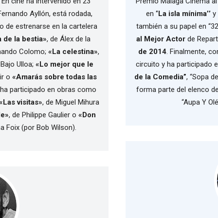
 En cine ha intervenido en 23
Premio Málaga Cinema al
ernando Ayllón, está rodada,
en ‘’
La isla mínima’’
y
o de estrenarse en la cartelera
también a su papel en “321
a de la bestia»
, de Álex de la
al Mejor Actor
de Repar
rnando Colomo;
«La celestina»
,
de 2014
. Finalmente, c
Bajo Ulloa;
«Lo mejor que le
circuito y ha participado 
ir o
«Amarás sobre todas las
de la Comedia”
, “Sopa d
o ha participado en obras como
forma parte del elenco d
«Las visitas»
, de Miguel Mihura
“Aupa Y Olé
le»
, de Philippe Gaulier o
«Don
na Foix (por Bob Wilson).