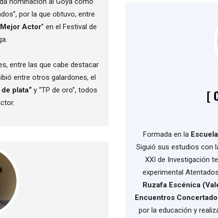
nda nominación al Goya como
dos”, por la que obtuvo, entre
 Mejor Actor
” en el Festival de
ga.
ies, entre las que cabe destacar
ibió entre otros galardones, el
de plata“
y “TP de oro”, todos
[ 
ctor.
Formada en la
Escuela
Siguió sus estudios con l
XXI de Investigación t
experimental Atentados
Ruzafa Escénica (Vale
Encuentros Concertados
por la educación y realiz