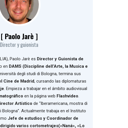
[ Paolo Jarè ]
Director y guionista
LIA), Paolo Jarè es
Director y Guionista de
do en
DAMS (Discipline dell’Arte, la Musica e
niversità degli studi di Bologna, termina sus
el Cine de Madrid
, cursando las diplomaturas
je
. Empieza a trabajar en el ámbito audiovisual
matográfico
en la página web
Flashvideo
.
irector Artístico
de “Iberamericana, mostra di
 Bologna”. Actualmente trabaja en el Instituto
como
Jefe de estudios y Coordinador de
 dirigido varios cortometrajes
(«Naná», «Lo