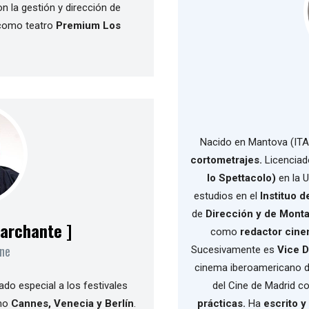
 la gestión y dirección de
como teatro
Premium Los
Nacido en Mantova (ITA
cortometrajes.
Licencia
lo Spettacolo)
en la U
estudios en el
Instituo d
de
Dirección y de Monta
Marchante ]
como
redactor cine
ine
Sucesivamente es
Vice D
cinema iberoamericano di
ado especial a los festivales
del Cine de Madrid 
omo
Cannes, Venecia y Berlín
.
prácticas.
Ha
escrito y