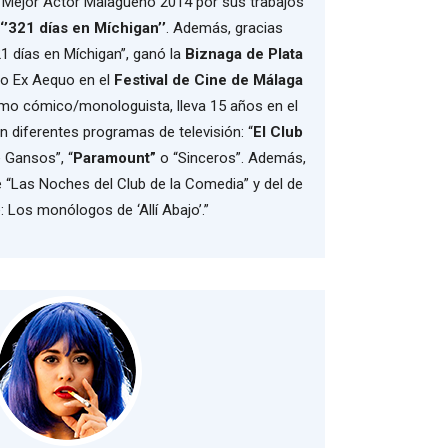
 Mejor Actor Malagueño 2014 por sus trabajos
‘’321 días en Míchigan’’
. Además, gracias
 días en Míchigan”, ganó la
Biznaga de Plata
to Ex Aequo en el
Festival de Cine de Málaga
omo cómico/monologuista, lleva 15 años en el
en diferentes programas de televisión: “
El Club
e Gansos”, “
Paramount”
o “Sinceros”. Además,
e “Las Noches del Club de la Comedia” y del de
: Los monólogos de ‘Allí Abajo’.”