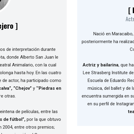
[
Actr
jero ]
Nació en Maracaibo
posteriormente ha realizad
os de interpretación durante
C
ota, donde Alberto San Juan le
atral Animalario, con la cual
Actriz y bailarina
, que h
rolonga hasta hoy. En las cuatro
Lee Strasberg Institute de
e de actor, ha participado como
Escuela de Eduardo Rec
calva”, ”Chejov”
y
‘’Piedras en
música, del ballet y de
re otras.
encuentra sumergida en s
en su perfil de Instagra
intena de películas, entre las
te
s de fútbol”,
por la que obtuvo
 2004, entre otros premios;