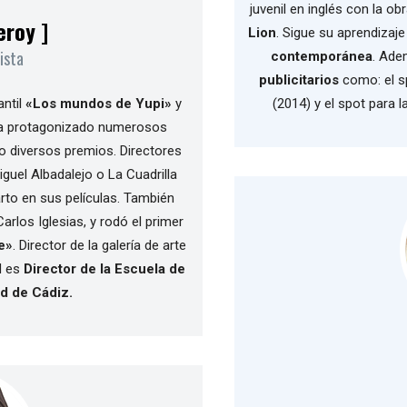
juvenil en inglés con la o
eroy ]
Lion
. Sigue su aprendizaje
ista
contemporánea
. Ade
publicitarios
como: el s
ntil
«Los mundos de Yupi»
y
(2014) y el spot para 
ha protagonizado numerosos
 diversos premios. Directores
iguel Albadalejo o La Cuadrilla
to en sus películas. También
Carlos Iglesias, y rodó el primer
e»
. Director de la galería de arte
ad es
Director de la Escuela de
ad de Cádiz.