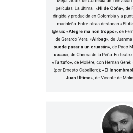
Mejor Actriz de Comedia de Televisión.
películas. La última, «
Ni de Coña
«
,
de F
dirigida y producida en Colombia y a punt
madrileña. Entre otras destacan
«El dí
Iglesia;
«Alegre ma non troppo»
, de Fe
de Gerardo Vera;
«Airbag»
, de Juanma 
puede pasar a un cruasán»
, de Paco M
cosas»
, de Chema de la Peña. En teatr
«Tartufo»
, de Moliére, con Hernan Gené;
(por Ernesto Caballlero);
«El Innombrab
Juan Último»
, de Vicente de Moli