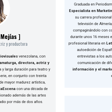
Graduada en Periodismo
Especialista en Marketin
su carrera profesiona
televisión de Almería
compaginándolo con col
Mejías ]
durante unos 16 meses en
riz y productora
profesional literaria en
Let
autoedición de España
iovisuales
venezolana, con
entrevistas a los aut
amaturga, directora, actriz y
comunicación de di
 y larga duración para teatro y
información y el marke
erie, en conjunto con treinta
 de mayor madurez artística,
taEscena
con una década de
ionado además de las artes
radio por más de dos años.