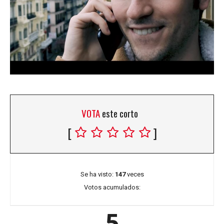
VOTA
este corto
[
]
Se ha visto:
147
veces
Votos acumulados:
5