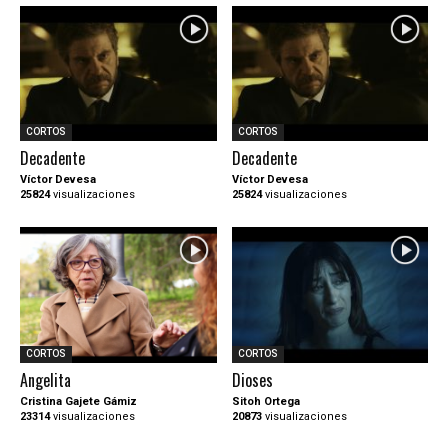
CORTOS
CORTOS
Decadente
Decadente
Víctor Devesa
Víctor Devesa
25824
visualizaciones
25824
visualizaciones
CORTOS
CORTOS
Angelita
Dioses
Cristina Gajete Gámiz
Sitoh Ortega
23314
visualizaciones
20873
visualizaciones