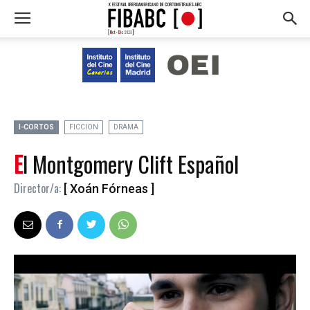
I-CORTOS
FICCION
DRAMA
El Montgomery Clift Español
Director/a:
[ Xoán Fórneas ]