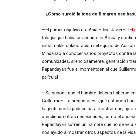
—
¿Cómo surgió la idea de filmaren ese ba
—El primer objetivo era Asia –dice Javier–. «
El 
trilogía que había arrancado en África y contin
inestimable colaboración del equipo de Acción C
Mindanao a conocer varios proyectos contra la d
comunidades, silenciosamente, generación tras
Papandayan fue el momentoen el que Guillermo,
película!
—Se supone que el hambre debería haberse erra
Guillermo–. La pregunta es: ¿qué estamos hacie
la gente que la padece para mostrar que, aparte
atendiendo otras necesidades, como el acceso a
Papandayan sufren un hambre que no se ve a s
nos ayudó a mostrar otros aspectos de la vida