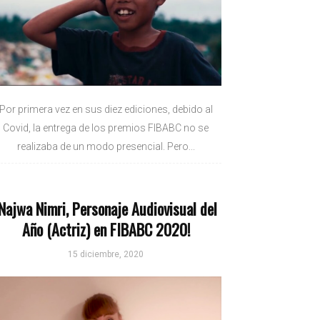
Por primera vez en sus diez ediciones, debido al
Covid, la entrega de los premios FIBABC no se
realizaba de un modo presencial. Pero...
¡Najwa Nimri, Personaje Audiovisual del
Año (Actriz) en FIBABC 2020!
15 diciembre, 2020