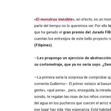
«
El monstruo invisible
»
, en efecto, es un mon
parte del tiempo no lo queremos ver. Por ello
l
que ha ganado el
gran premio del Jurado F
cuentan los entresijos de este bello proyecto
(Filipinas)
.
—
Les propongo un ejercicio de abstracción. 
su cortometraje, que ya no sería suyo. ¿Sen
—La primera sería la sorpresa de comprobar qu
comenta Guillermo–. El primer vistazo al basur
gente», «qué pena»… pero, enseguida, la mirada
sonido, te regalan las risas de los niños corri
del agua en los pucheros que cuecen el arroz e
ese lugar hay vida. Hay esperanza. Está habita