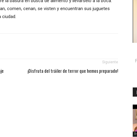
e la basura en busca de alimento y llevárselo a la boca.
an, comen, cenan, se visten y encuentran sus juguetes
a ciudad.
Siguiente
aje
¡Disfruta del tráiler de terror que hemos preparado!
I