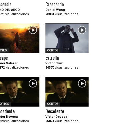
sencia
Crescendo
NO DEL ARCO
Daniel Wong
921
visualizaciones
28804
visualizaciones
0SEG.
CORTOS
cape
Estrella
vier Salazar
Víctor Cruz
872
visualizaciones
26570
visualizaciones
ORTOS
CORTOS
ecadente
Decadente
ctor Devesa
Víctor Devesa
824
visualizaciones
25824
visualizaciones