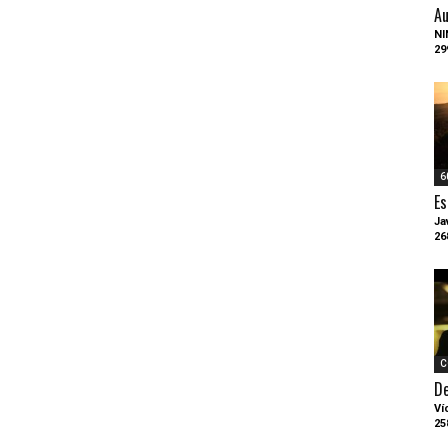
Au
NI
29
6
Es
Ja
26
C
D
Ví
25