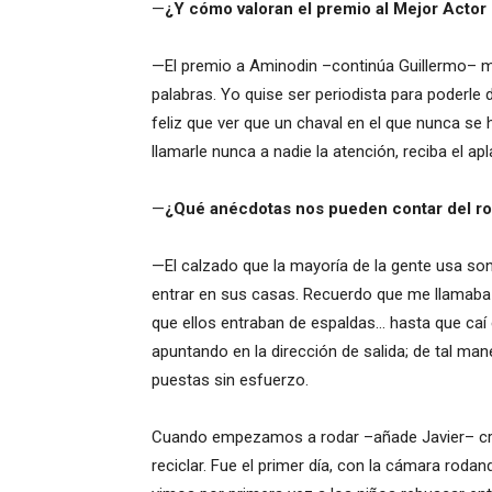
—
¿Y cómo valoran el premio al Mejor Acto
—El premio a Aminodin –continúa Guillermo– m
palabras. Yo quise ser periodista para poderle
feliz que ver que un chaval en el que nunca se 
llamarle nunca a nadie la atención, reciba el ap
—
¿Qué anécdotas nos pueden contar del ro
—El calzado que la mayoría de la gente usa so
entrar en sus casas. Recuerdo que me llamaba 
que ellos entraban de espaldas… hasta que caí 
apuntando en la dirección de salida; de tal man
puestas sin esfuerzo.
Cuando empezamos a rodar –añade Javier– cre
reciclar. Fue el primer día, con la cámara rod