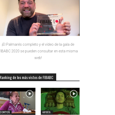
¡El Palmarés completo y el vídeo de la gala de
FIBABC 2020 se pueden consultar en esta misma
web!
Ranking de los más vistos de FIBABC
-CORTOS
60SEG.