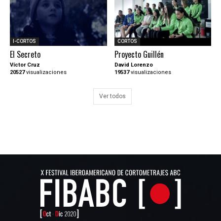
I-CORTOS
CORTOS
El Secreto
Proyecto Guillén
Víctor Cruz
David Lorenzo
20527
visualizaciones
19537
visualizaciones
Ver todos