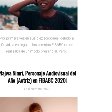
Por primera vez en sus diez ediciones, debido al
Covid, la entrega de los premios FIBABC no se
realizaba de un modo presencial. Pero...
¡Najwa Nimri, Personaje Audiovisual del
Año (Actriz) en FIBABC 2020!
15 diciembre, 2020