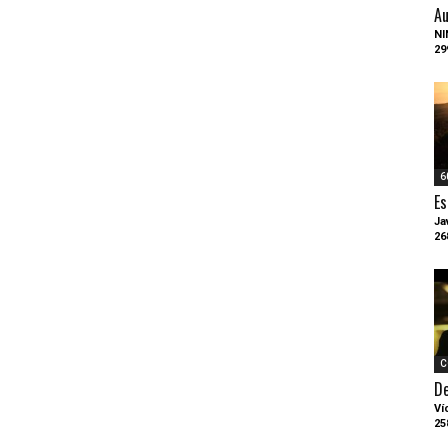
Au
NI
29
6
Es
Ja
26
C
D
Ví
25