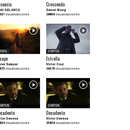
sencia
Crescendo
NO DEL ARCO
Daniel Wong
921
visualizaciones
28804
visualizaciones
0SEG.
CORTOS
cape
Estrella
vier Salazar
Víctor Cruz
872
visualizaciones
26570
visualizaciones
ORTOS
CORTOS
ecadente
Decadente
ctor Devesa
Víctor Devesa
824
visualizaciones
25824
visualizaciones