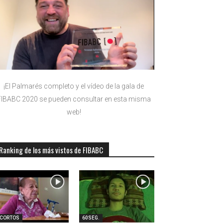
¡El Palmarés completo y el vídeo de la gala de
FIBABC 2020 se pueden consultar en esta misma
web!
Ranking de los más vistos de FIBABC
-CORTOS
60SEG.