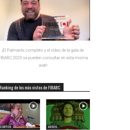
¡El Palmarés completo y el vídeo de la gala de
FIBABC 2020 se pueden consultar en esta misma
web!
Ranking de los más vistos de FIBABC
-CORTOS
60SEG.