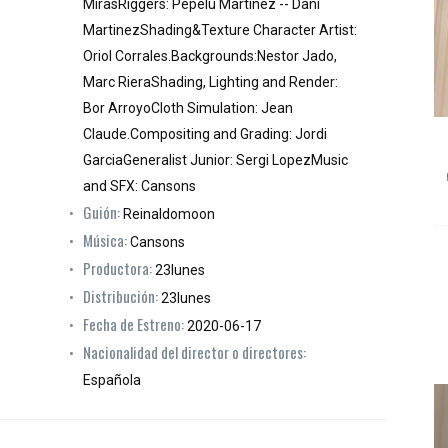
MirasRiggers: Pepelu Martinez -- Dani
MartinezShading&Texture Character Artist:
Oriol Corrales.Backgrounds:Nestor Jado,
Marc RieraShading, Lighting and Render:
Bor ArroyoCloth Simulation: Jean
Claude.Compositing and Grading: Jordi
GarciaGeneralist Junior: Sergi LopezMusic
and SFX: Cansons
Guión:
Reinaldomoon
Música:
Cansons
Productora:
23lunes
Distribución:
23lunes
Fecha de Estreno:
2020-06-17
Nacionalidad del director o directores:
Española