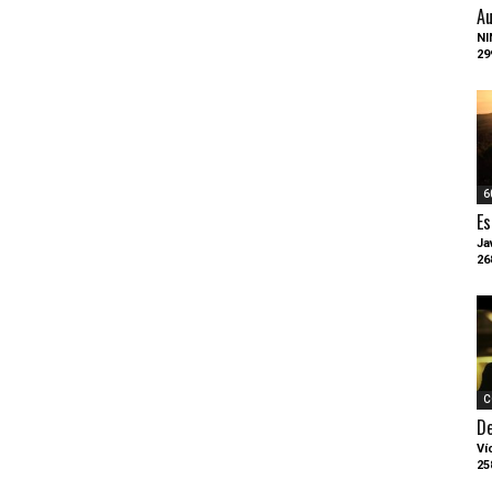
Au
NI
29
6
Es
Ja
26
C
D
Ví
25