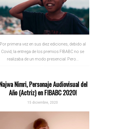
Por primera vez en sus diez ediciones, debido al
Covid, la entrega de los premios FIBABC no se
realizaba de un modo presencial. Pero...
¡Najwa Nimri, Personaje Audiovisual del
Año (Actriz) en FIBABC 2020!
15 diciembre, 2020