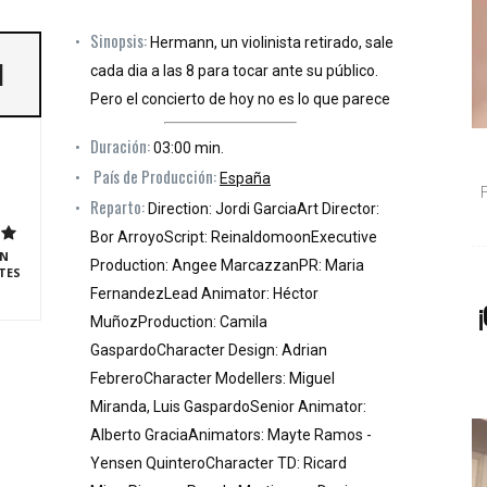
Sinopsis:
Hermann, un violinista retirado, sale
]
cada dia a las 8 para tocar ante su público.
Pero el concierto de hoy no es lo que parece
Duración:
03:00 min.
País de Producción:
España
Reparto:
Direction: Jordi GarciaArt Director:
Bor ArroyoScript: ReinaldomoonExecutive
N
Production: Angee MarcazzanPR: Maria
TES
FernandezLead Animator: Héctor
¡
MuñozProduction: Camila
GaspardoCharacter Design: Adrian
FebreroCharacter Modellers: Miguel
Miranda, Luis GaspardoSenior Animator:
Alberto GraciaAnimators: Mayte Ramos -
Yensen QuinteroCharacter TD: Ricard