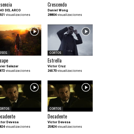
sencia
Crescendo
NO DEL ARCO
Daniel Wong
921
visualizaciones
28804
visualizaciones
0SEG.
CORTOS
cape
Estrella
vier Salazar
Víctor Cruz
872
visualizaciones
26570
visualizaciones
ORTOS
CORTOS
ecadente
Decadente
ctor Devesa
Víctor Devesa
824
visualizaciones
25824
visualizaciones