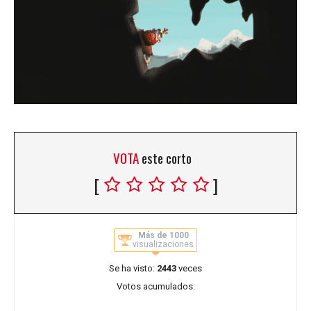
VOTA
este corto
[
]
Más de 1000
visualizaciones
Se ha visto:
2443
veces
Votos acumulados: