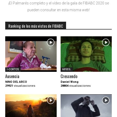
¡El Palmarés completo y el vídeo de la gala de FIBABC 2020 se
pueden consultar en esta misma web!
Ranking de los más vistos de FIBABC
I-CORTOS
60SEG.
Ausencia
Crescendo
NINO DEL ARCO
Daniel Wong
29921
visualizaciones
28804
visualizaciones