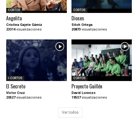
CORTOS
CORTOS
Angelita
Dioses
Cristina Gajete Gámiz
Sitoh Ortega
23314
visualizaciones
20873
visualizaciones
I-CORTOS
CORTOS
El Secreto
Proyecto Guillén
Víctor Cruz
David Lorenzo
20527
visualizaciones
19537
visualizaciones
Ver todos