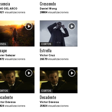
sencia
Crescendo
NO DEL ARCO
Daniel Wong
921
visualizaciones
28804
visualizaciones
0SEG.
CORTOS
cape
Estrella
vier Salazar
Víctor Cruz
872
visualizaciones
26570
visualizaciones
ORTOS
CORTOS
ecadente
Decadente
ctor Devesa
Víctor Devesa
824
visualizaciones
25824
visualizaciones