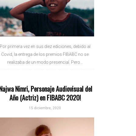
Por primera vez en sus diez ediciones, debido al
Covid, la entrega de los premios FIBABC no se
realizaba de un modo presencial. Pero...
¡Najwa Nimri, Personaje Audiovisual del
Año (Actriz) en FIBABC 2020!
15 diciembre, 2020