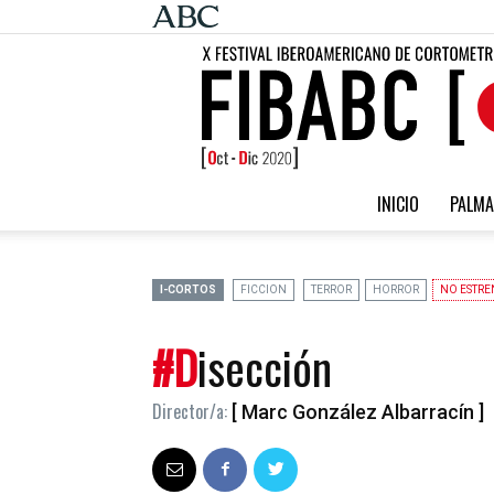
INICIO
PALMA
I-CORTOS
FICCION
TERROR
HORROR
NO ESTRE
#Disección
Director/a:
[ Marc González Albarracín ]