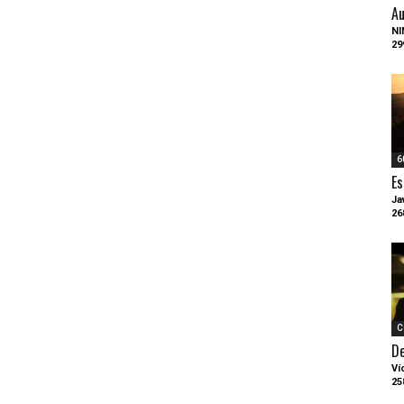
Au
NI
29
6
Es
Ja
26
C
D
Ví
25