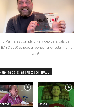
¡El Palmarés completo y el vídeo de la gala de
FIBABC 2020 se pueden consultar en esta misma
web!
Ranking de los más vistos de FIBABC
-CORTOS
60SEG.