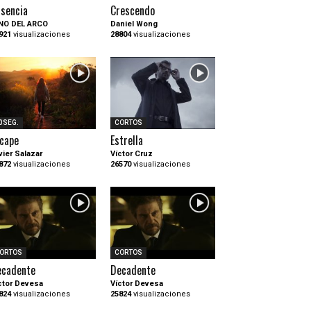
sencia
Crescendo
NO DEL ARCO
Daniel Wong
921
visualizaciones
28804
visualizaciones
0SEG.
CORTOS
cape
Estrella
vier Salazar
Víctor Cruz
872
visualizaciones
26570
visualizaciones
ORTOS
CORTOS
ecadente
Decadente
ctor Devesa
Víctor Devesa
824
visualizaciones
25824
visualizaciones