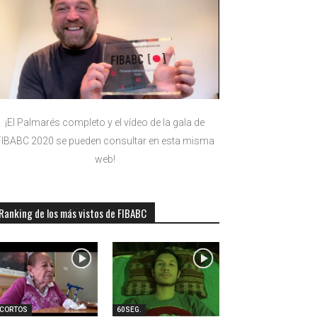
¡El Palmarés completo y el vídeo de la gala de
FIBABC 2020 se pueden consultar en esta misma
web!
Ranking de los más vistos de FIBABC
-CORTOS
60SEG.