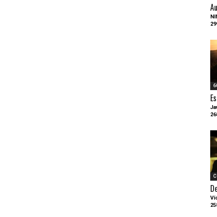
Au
NI
29
6
Es
Ja
26
C
D
Ví
25