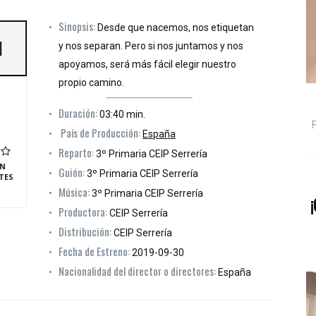
Sinopsis:
Desde que nacemos, nos etiquetan
]
y nos separan. Pero si nos juntamos y nos
apoyamos, será más fácil elegir nuestro
propio camino.
Duración:
03:40 min.
País de Producción:
España
Reparto:
3º Primaria CEIP Serrería
N
Guión:
3º Primaria CEIP Serrería
TES
Música:
3º Primaria CEIP Serrería
¡
Productora:
CEIP Serrería
Distribución:
CEIP Serrería
Fecha de Estreno:
2019-09-30
Nacionalidad del director o directores:
España