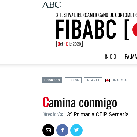
INICIO
PALMA
I-CORTOS
FICCION
INFANTIL
FINALISTA
Camina conmigo
Director/a:
[ 3º Primaria CEIP Serrería ]