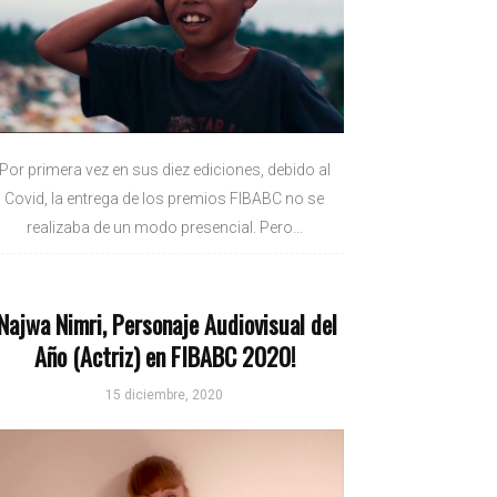
Por primera vez en sus diez ediciones, debido al
Covid, la entrega de los premios FIBABC no se
realizaba de un modo presencial. Pero...
¡Najwa Nimri, Personaje Audiovisual del
Año (Actriz) en FIBABC 2020!
15 diciembre, 2020