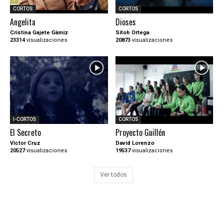
CORTOS
CORTOS
Angelita
Dioses
Cristina Gajete Gámiz
Sitoh Ortega
23314
visualizaciones
20873
visualizaciones
I-CORTOS
CORTOS
El Secreto
Proyecto Guillén
Víctor Cruz
David Lorenzo
20527
visualizaciones
19537
visualizaciones
Ver todos