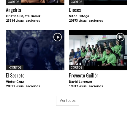
CORTOS
CORTOS
Angelita
Dioses
Cristina Gajete Gámiz
Sitoh Ortega
23314
visualizaciones
20873
visualizaciones
I-CORTOS
CORTOS
El Secreto
Proyecto Guillén
Víctor Cruz
David Lorenzo
20527
visualizaciones
19537
visualizaciones
Ver todos