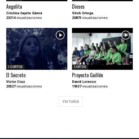
Angelita
Dioses
Cristina Gajete Gámiz
Sitoh Ortega
23314
visualizaciones
20873
visualizaciones
I-CORTOS
CORTOS
El Secreto
Proyecto Guillén
Víctor Cruz
David Lorenzo
20527
visualizaciones
19537
visualizaciones
Ver todos