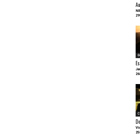
Au
NI
29
6
Es
Ja
26
C
D
Ví
25