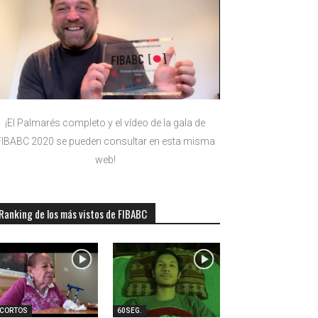
¡El Palmarés completo y el vídeo de la gala de
FIBABC 2020 se pueden consultar en esta misma
web!
Ranking de los más vistos de FIBABC
-CORTOS
60SEG.