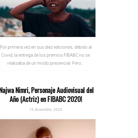
Por primera vez en sus diez ediciones, debido al
Covid, la entrega de los premios FIBABC no se
realizaba de un modo presencial. Pero...
¡Najwa Nimri, Personaje Audiovisual del
Año (Actriz) en FIBABC 2020!
15 diciembre, 2020