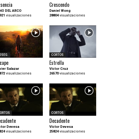
sencia
Crescendo
NO DEL ARCO
Daniel Wong
921
visualizaciones
28804
visualizaciones
0SEG.
CORTOS
cape
Estrella
vier Salazar
Víctor Cruz
872
visualizaciones
26570
visualizaciones
ORTOS
CORTOS
ecadente
Decadente
ctor Devesa
Víctor Devesa
824
visualizaciones
25824
visualizaciones