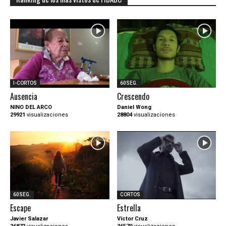
I-CORTOS
60SEG.
Ausencia
Crescendo
NINO DEL ARCO
Daniel Wong
29921
visualizaciones
28804
visualizaciones
60SEG.
CORTOS
Escape
Estrella
Javier Salazar
Víctor Cruz