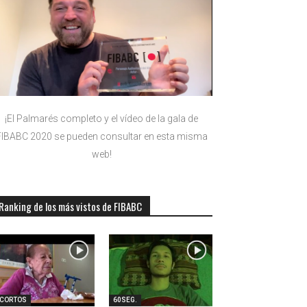
¡El Palmarés completo y el vídeo de la gala de
FIBABC 2020 se pueden consultar en esta misma
web!
Ranking de los más vistos de FIBABC
-CORTOS
60SEG.