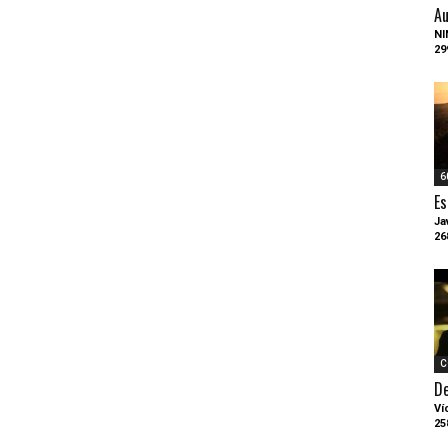
Au
NI
29
6
Es
Ja
26
C
D
Ví
25