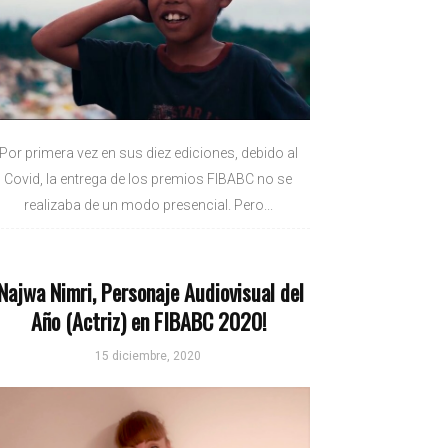
Por primera vez en sus diez ediciones, debido al
Covid, la entrega de los premios FIBABC no se
realizaba de un modo presencial. Pero...
¡Najwa Nimri, Personaje Audiovisual del
Año (Actriz) en FIBABC 2020!
15 diciembre, 2020