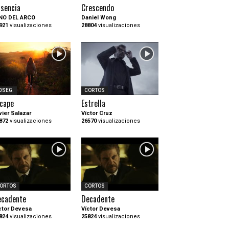
sencia
Crescendo
NO DEL ARCO
Daniel Wong
921
visualizaciones
28804
visualizaciones
0SEG.
CORTOS
cape
Estrella
vier Salazar
Víctor Cruz
872
visualizaciones
26570
visualizaciones
ORTOS
CORTOS
ecadente
Decadente
ctor Devesa
Víctor Devesa
824
visualizaciones
25824
visualizaciones