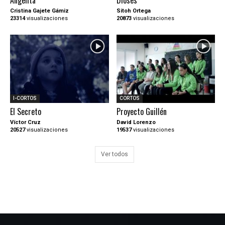
Angelita
Dioses
Cristina Gajete Gámiz
Sitoh Ortega
23314
visualizaciones
20873
visualizaciones
I-CORTOS
CORTOS
El Secreto
Proyecto Guillén
Víctor Cruz
David Lorenzo
20527
visualizaciones
19537
visualizaciones
Ver todos