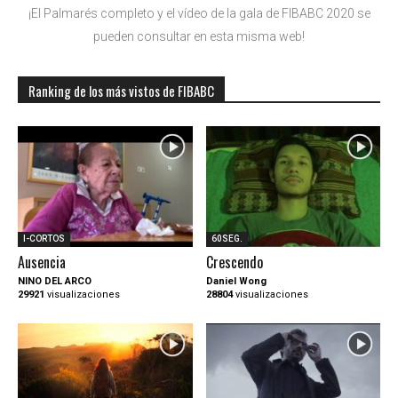
¡El Palmarés completo y el vídeo de la gala de FIBABC 2020 se
pueden consultar en esta misma web!
Ranking de los más vistos de FIBABC
I-CORTOS
60SEG.
Ausencia
Crescendo
NINO DEL ARCO
Daniel Wong
29921
visualizaciones
28804
visualizaciones