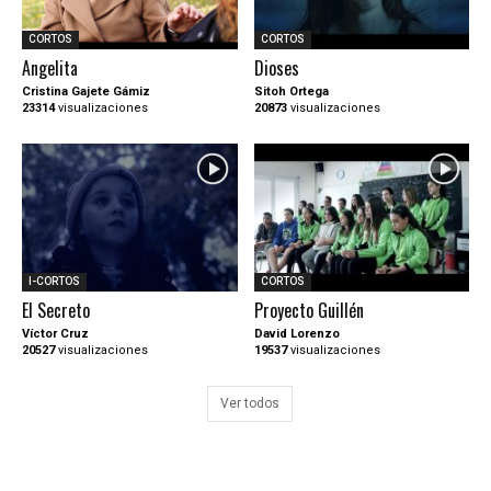
CORTOS
CORTOS
Angelita
Dioses
Cristina Gajete Gámiz
Sitoh Ortega
23314
visualizaciones
20873
visualizaciones
I-CORTOS
CORTOS
El Secreto
Proyecto Guillén
Víctor Cruz
David Lorenzo
20527
visualizaciones
19537
visualizaciones
Ver todos