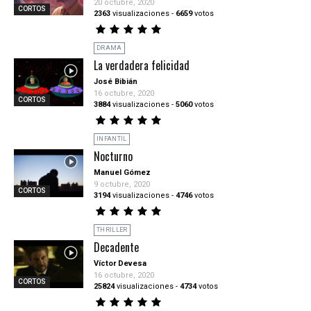
20 octubre, 2020
CORTOS
2363
visualizaciones
-
6659
votos
DRAMA
La verdadera felicidad
José Bibián
16 octubre, 2020
CORTOS
3884
visualizaciones
-
5060
votos
INFANTIL
Nocturno
Manuel Gómez
9 octubre, 2020
CORTOS
3194
visualizaciones
-
4746
votos
THRILLER
Decadente
Víctor Devesa
16 octubre, 2020
CORTOS
25824
visualizaciones
-
4734
votos