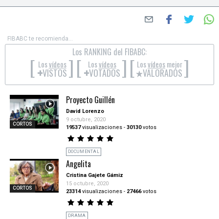
FIBABC te recomienda...
Los RANKING del FIBABC:
[
]
[
]
[
]
Los
vídeos
Los
vídeos
Los
vídeos
mejor
+
+
VISTOS
VOTADOS
VALORADOS
Proyecto Guillén
David Lorenzo
9 octubre, 2020
CORTOS
19537
visualizaciones
-
30130
votos
DOCUMENTAL
Angelita
Cristina Gajete Gámiz
15 octubre, 2020
CORTOS
23314
visualizaciones
-
27466
votos
DRAMA