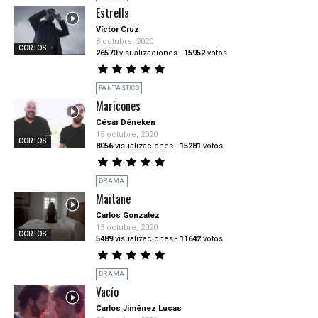
Estrella
Víctor Cruz
8 octubre, 2020
CORTOS
26570
visualizaciones
-
15952
votos
FANTASTICO
Maricones
César Déneken
15 octubre, 2020
CORTOS
8056
visualizaciones
-
15281
votos
DRAMA
Maitane
Carlos Gonzalez
13 octubre, 2020
CORTOS
5489
visualizaciones
-
11642
votos
DRAMA
Vacío
Carlos Jiménez Lucas