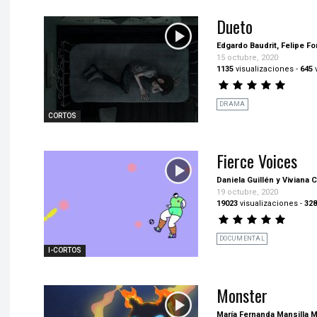
Dueto
Edgardo Baudrit, Felipe 
15 octubre, 2020
1135
visualizaciones
-
645
DRAMA
CORTOS
Fierce Voices
Daniela Guillén y Viviana
19 octubre, 2020
19023
visualizaciones
-
328
DOCUMENTAL
I-CORTOS
Monster
María Fernanda Mansilla 