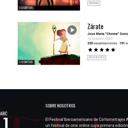
DRAMA
I-CORTOS
Zárate
José María "Chema" Gonz
16 octubre, 2020
220
visualizaciones
-
191
v
FANTASTICO
I-CORTOS
SOBRE NOSOTROS
El Festival Iberoamericano de Cortometrajes 
un festival de cine online cuya primera edición