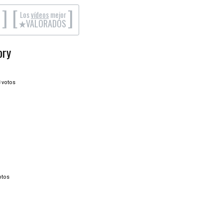
]
[
]
Los
vídeos
mejor
S
VALORADOS
ory
votos
otos