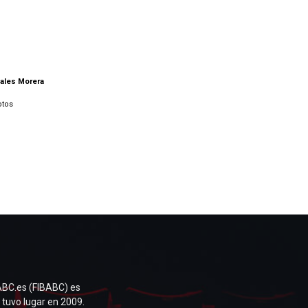
ales Morera
otos
ABC.es (FIBABC) es
 tuvo lugar en 2009.