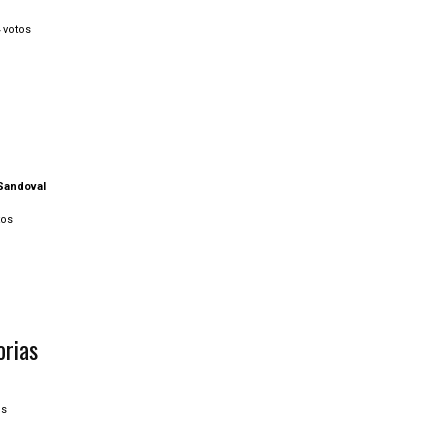
votos
 Sandoval
tos
rias
os