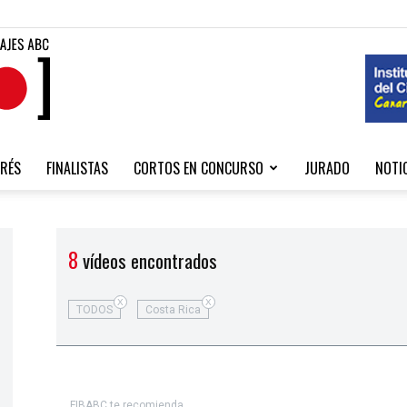
Fibabc
RÉS
FINALISTAS
CORTOS EN CONCURSO
JURADO
NOTI
2020
8
vídeos encontrados
X
X
TODOS
Costa Rica
FIBABC te recomienda...