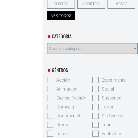
CORTOS
I-CORTOS
-60SEG
VER TODOS
●
CATEGORÍA
●
GÉNEROS
Acción
Experimental
Animación
Social
Ciencia-Ficción
Suspense
Comedia
Terror
Documental
Sin Género
Drama
Infantil
Danza
Fantástico