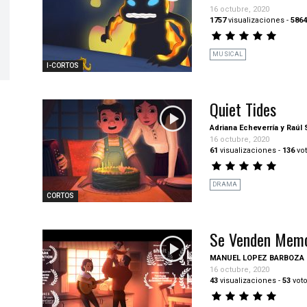
16 octubre, 2020
1757
visualizaciones
-
5864
MUSICAL
I-CORTOS
Quiet Tides
Adriana Echeverría y Raúl
16 octubre, 2020
61
visualizaciones
-
136
vo
DRAMA
CORTOS
Se Venden Memo
MANUEL LOPEZ BARBOZA
16 octubre, 2020
43
visualizaciones
-
53
vot