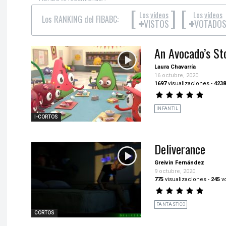
[
]
[
Los
vídeos
Los
vídeos
Los RANKING del FIBABC:
+
+
VISTOS
VOTADO
An Avocado’s St
Laura Chavarría
16 octubre, 2020
1697
visualizaciones
-
4238
INFANTIL
I-CORTOS
Deliverance
Greivin Fernández
9 octubre, 2020
775
visualizaciones
-
245
v
FANTASTICO
CORTOS