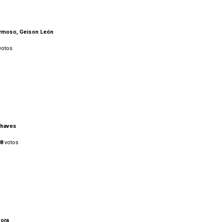
Formoso, Geison León
votos
 Chaves
8
votos
Mora